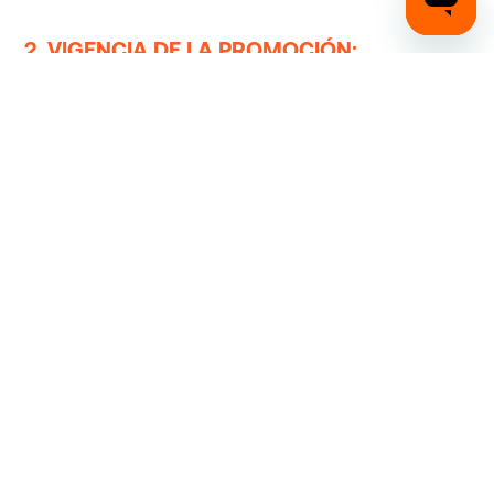
2. VIGENCIA DE LA PROMOCIÓN:
La promoción estará vigente desde el
26 de
septiembre de 2025 hasta el 7 de octubre de 2025
.
3. PARTICIPANTES ELEGIBLES:
Podrán participar personas naturales que cumplan con
los siguientes requisitos:
• Tener una cuenta Payphone Personal activa.
• Haber recibido un comunicado oficial de la promoción
por parte de Payphone.
• Comprar entradas al Mundial de Vallenato a través del
https://elmundialdelvallenato.com/
link oficial:
utilizando Payphone como medio de pago.