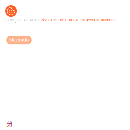
HOME
RELEASE NOTES
NUEVO REPORTE GLOBAL EN PAYPHONE BUSINESS!
/
/
v2.0.5
Mejorado
Nuevo Reporte
Global en
Payphone
Business!
Revisar tus movimientos siempre debería
ser simple. Por eso lanzamos el nuevo
Reporte Global en Payphone Business: una
vista clara y completa para que encuentres
lo que buscas en un solo lugar.
June 11, 2026