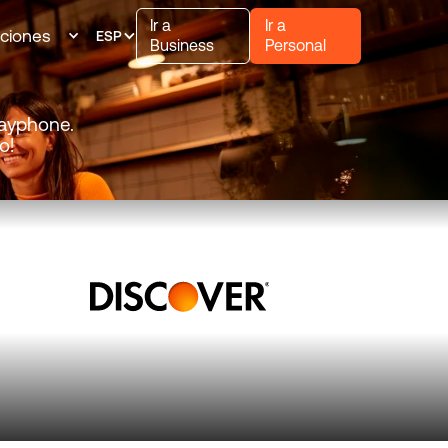
Ir a
Ir a
uciones
ESP
Business
Personal
Payphone.
o!