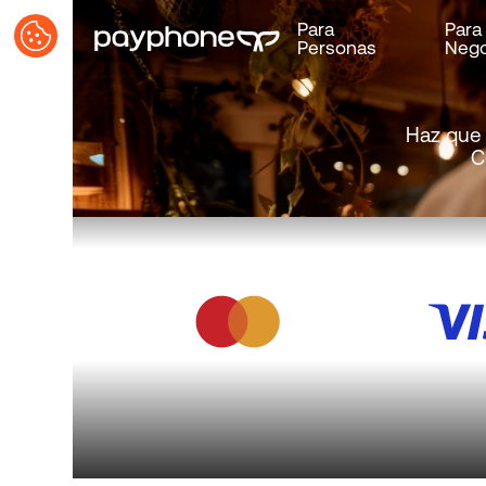
Para
Para
Personas
Nego
Haz que 
C