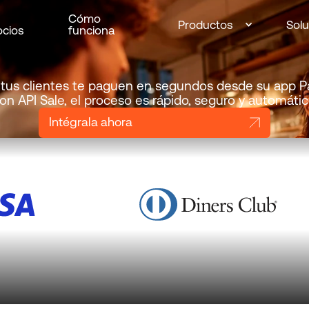
Cómo
Productos
Sol
cios
funciona
tus clientes te paguen en segundos desde su app 
on API Sale, el proceso es rápido, seguro y automátic
Intégrala ahora