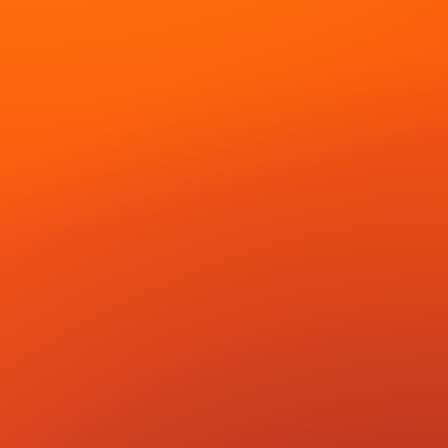
Desde tu
celu o
mostrador
Cobra con un
TAP o
escaneando
tu código QR.
Así de simple.