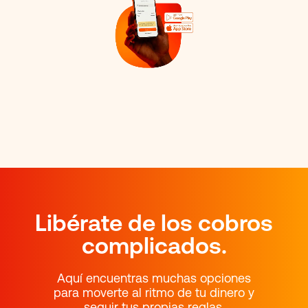
Payphone
es ideal!
Libérate de los cobros
complicados.
Aquí encuentras muchas opciones
para moverte al ritmo de tu dinero y
seguir tus propias reglas.