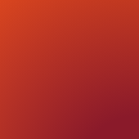
Desde
redes
sociales
Si vendes
online,
envía tu
link y
cobra con
tarjeta
seguro y al
instante!