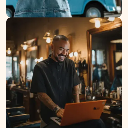
Para
Personas
Recibe
pagos con
tarjeta sin
datáfonos.
Todo con tu
celular.
Conoce más