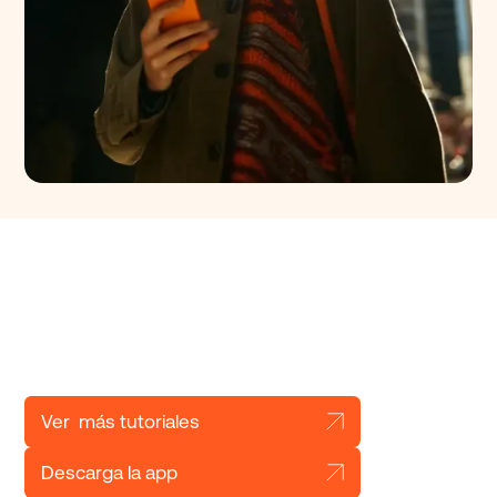
Para
Migrantes
Recibe pagos
y envía tu
dinero a
Aprende a cobrar con tu celular y
cualquier
recibir
pagos con tarjeta con estos
lugar del
tutoriales.
mundo.
Ver más tutoriales
Descarga la app