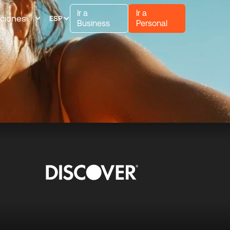
Ir a
Ir a
uciones
ESP
Business
Personal