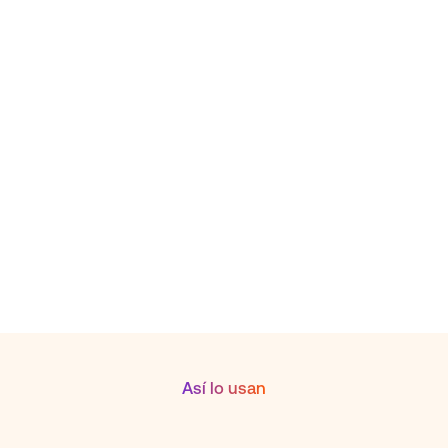
Paga con tu Mastercard
Payphone en todo
el mundo
Donde aceptan Mastercard,
aceptarán tu Payphone.
Así lo usan