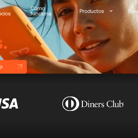
Cómo
Productos
Sol
cios
funciona
.
pp