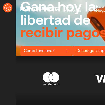
Gana hoy la
Para
Para
Personas
Nego
libertad de
recibir pagos
Cómo funciona?
Descarga la a