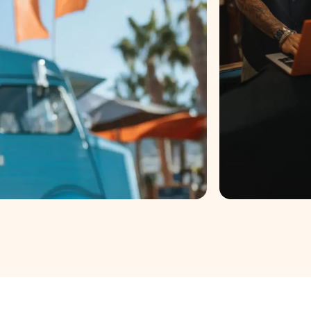
Para
do con tu
Cobra al 
Conoc